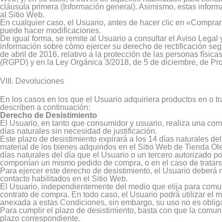
cláusula primera (Información general). Asimismo, estas infor
al Sitio Web.
En cualquier caso, el Usuario, antes de hacer clic en «Comprar
puede hacer modificaciones.
De igual forma, se remite al Usuario a consultar el Aviso Lega
información sobre cómo ejercer su derecho de rectificación s
de abril de 2016, relativo a la protección de las personas física
(RGPD) y en la Ley Orgánica 3/2018, de 5 de diciembre, de Pro
VIII. Devoluciones
En los casos en los que el Usuario adquiriera productos en o tr
describen a continuación:
Derecho de Desistimiento
El Usuario, en tanto que consumidor y usuario, realiza una comp
días naturales sin necesidad de justificación.
Este plazo de desistimiento expirará a los 14 días naturales del 
material de los bienes adquiridos en el Sitio Web de Tienda 
días naturales del día que el Usuario o un tercero autorizado por
componían un mismo pedido de compra, o en el caso de tratarse d
Para ejercer este derecho de desistimiento, el Usuario deberá n
contacto habilitados en el Sitio Web.
El Usuario, independientemente del medio que elija para comuni
contrato de compra. En todo caso, el Usuario podrá utilizar el
anexada a estas Condiciones, sin embargo, su uso no es obliga
Para cumplir el plazo de desistimiento, basta con que la comu
plazo correspondiente.