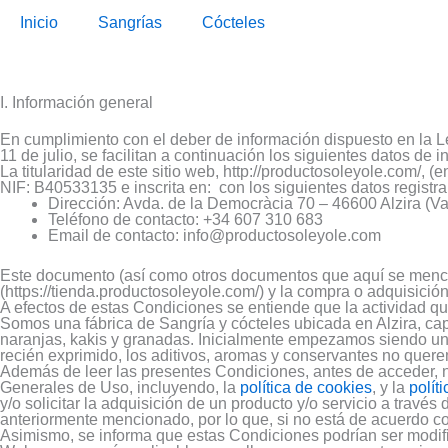
Ir
al
Inicio
Sangrías
Cócteles
contenido
I. Información general
En cumplimiento con el deber de información dispuesto en la L
11 de julio, se facilitan a continuación los siguientes datos de 
La titularidad de este sitio web, http://productosoleyole.co
NIF: B40533135 e inscrita en: con los siguientes datos registral
Dirección: Avda. de la Democràcia 70 – 46600 Alzira (Va
Teléfono de contacto: +34 607 310 683
Email de contacto: info@productosoleyole.com
Este documento (así como otros documentos que aquí se mencion
(https://tienda.productosoleyole.com/) y la compra o adquisició
A efectos de estas Condiciones se entiende que la actividad q
Somos una fábrica de Sangría y cócteles ubicada en Alzira, capi
naranjas, kakis y granadas. Inicialmente empezamos siendo una
recién exprimido, los aditivos, aromas y conservantes no quere
Además de leer las presentes Condiciones, antes de acceder, n
Generales de Uso, incluyendo, la
política de cookies
, y la
polít
y/o solicitar la adquisición de un producto y/o servicio a trav
anteriormente mencionado, por lo que, si no está de acuerdo co
Asimismo, se informa que estas Condiciones podrían ser modifi