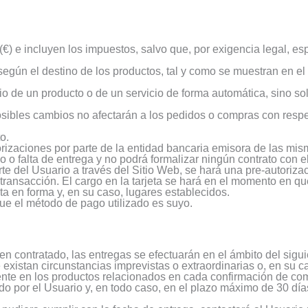
(€) e incluyen los impuestos, salvo que, por exigencia legal, esp
 según el destino de los productos, tal y como se muestran en e
io de un producto o de un servicio de forma automática, sino so
sibles cambios no afectarán a los pedidos o compras con respe
o.
orizaciones por parte de la entidad bancaria emisora de las mis
 o falta de entrega y no podrá formalizar ningún contrato con e
 del Usuario a través del Sitio Web, se hará una pre-autorizac
transacción. El cargo en la tarjeta se hará en el momento en qu
ta en forma y, en su caso, lugares establecidos.
ue el método de pago utilizado es suyo.
ien contratado, las entregas se efectuarán en el ámbito del sigui
xistan circunstancias imprevistas o extraordinarias o, en su c
ente en los productos relacionados en cada confirmación de co
 por el Usuario y, en todo caso, en el plazo máximo de 30 días