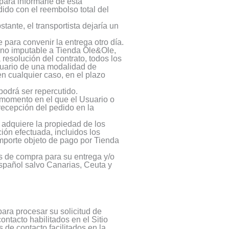
para informarle de esta
ido con el reembolso total del
tante, el transportista dejaría un
 para convenir la entrega otro día.
 no imputable a Tienda Ole&Ole,
resolución del contrato, todos los
Usuario de una modalidad de
n cualquier caso, en el plazo
podrá ser repercutido.
 momento en el que el Usuario o
 recepción del pedido en la
 adquiere la propiedad de los
ón efectuada, incluidos los
importe objeto de pago por Tienda
s de compra para su entrega y/o
 español salvo Canarias, Ceuta y
ara procesar su solicitud de
ntacto habilitados en el Sitio
s de contacto facilitados en la