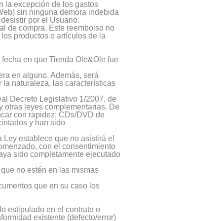
n la excepción de los gastos
o Web) sin ninguna demora indebida
desistir por el Usuario.
ial de compra. Este reembolso no
os productos o artículos de la
la fecha en que Tienda Ole&Ole fue
riera en alguno. Además, será
la naturaleza, las características
al Decreto Legislativo 1/2007, de
 y otras leyes complementarias. De
aducar con rapidez; CDs/DVD de
cintados y han sido
 Ley establece que no asistirá el
comenzado, con el consentimiento
 haya sido completamente ejecutado
s que no estén en las mismas
ocumentos que en su caso los
o estipulado en el contrato o
ormidad existente (defecto/error)