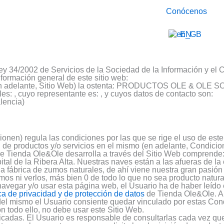
Conócenos
EN
ey 34/2002 de Servicios de la Sociedad de la Información y el
información general de este sitio web:
m/, (en adelante, Sitio Web) la ostenta: PRODUCTOS OLE & OLE
es: , cuyo representante es: , y cuyos datos de contacto son:
lencia)
en) regula las condiciones por las que se rige el uso de este
n de productos y/o servicios en el mismo (en adelante, Condicio
ue Tienda Ole&Ole desarrolla a través del Sitio Web comprende
tal de la Ribera Alta. Nuestras naves están a las afueras de la
 fábrica de zumos naturales, de ahí viene nuestra gran pasión 
mos ni verlos, más bien 0 de todo lo que no sea producto natura
avegar y/o usar esta página web, el Usuario ha de haber leído
ica de privacidad y de protección de datos
de Tienda Ole&Ole. Al 
és del mismo el Usuario consiente quedar vinculado por estas Con
n todo ello, no debe usar este Sitio Web.
cadas. El Usuario es responsable de consultarlas cada vez que