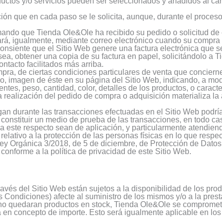
ductos y/o servicios pueden ser seleccionados y añadidos al carr
ión que en cada paso se le solicita, aunque, durante el proceso
mando que Tienda Ole&Ole ha recibido su pedido o solicitud de 
rmará, igualmente, mediante correo electrónico cuando su compra
nsiente que el Sitio Web genere una factura electrónica que se 
esea, obtener una copia de su factura en papel, solicitándolo a 
ntacto facilitados más arriba.
pra, de ciertas condiciones particulares de venta que concierne
so, imagen de éste en su página del Sitio Web, indicando, a mo
es, peso, cantidad, color, detalles de los productos, o caracte
la realización del pedido de compra o adquisición materializa l
n durante las transacciones efectuadas en el Sitio Web podrí
e constituir un medio de prueba de las transacciones, en todo c
 a este respecto sean de aplicación, y particularmente atendi
elativo a la protección de las personas físicas en lo que respec
 Ley Orgánica 3/2018, de 5 de diciembre, de Protección de Datos
 conforme a la política de privacidad de este Sitio Web.
vés del Sitio Web están sujetos a la disponibilidad de los pro
Condiciones) afecte al suministro de los mismos y/o a la presta
o no quedaran productos en stock, Tienda Ole&Ole se compromete
en concepto de importe. Esto será igualmente aplicable en los 