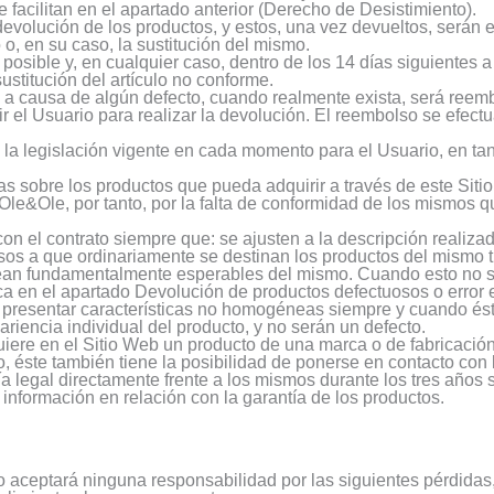
 facilitan en el apartado anterior (Derecho de Desistimiento).
evolución de los productos, y estos, una vez devueltos, serán 
o, en su caso, la sustitución del mismo.
 posible y, en cualquier caso, dentro de los 14 días siguientes 
stitución del artículo no conforme.
 a causa de algún defecto, cuando realmente exista, será reem
ir el Usuario para realizar la devolución. El reembolso se efec
 la legislación vigente en cada momento para el Usuario, en ta
as sobre los productos que pueda adquirir a través de este Siti
le&Ole, por tanto, por la falta de conformidad de los mismos q
on el contrato siempre que: se ajusten a la descripción realiz
os a que ordinariamente se destinan los productos del mismo ti
sean fundamentalmente esperables del mismo. Cuando esto no s
ca en el apartado Devolución de productos defectuosos o error 
 presentar características no homogéneas siempre y cuando ésta
ariencia individual del producto, y no serán un defecto.
quiere en el Sitio Web un producto de una marca o de fabricación
, éste también tiene la posibilidad de ponerse en contacto con
a legal directamente frente a los mismos durante los tres años 
información en relación con la garantía de los productos.
o aceptará ninguna responsabilidad por las siguientes pérdidas