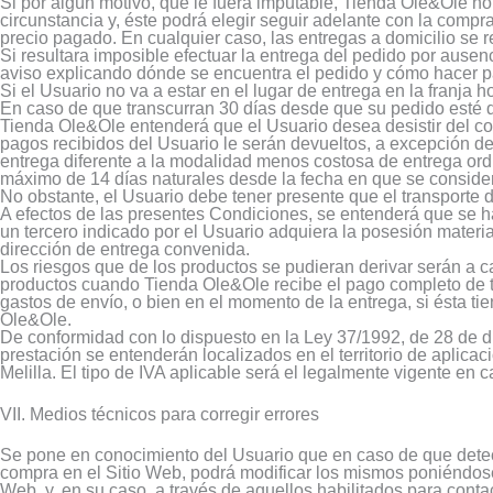
Si por algún motivo, que le fuera imputable, Tienda Ole&Ole no 
circunstancia y, éste podrá elegir seguir adelante con la compr
precio pagado. En cualquier caso, las entregas a domicilio se r
Si resultara imposible efectuar la entrega del pedido por ausenc
aviso explicando dónde se encuentra el pedido y cómo hacer 
Si el Usuario no va a estar en el lugar de entrega en la franja
En caso de que transcurran 30 días desde que su pedido esté d
Tienda Ole&Ole entenderá que el Usuario desea desistir del con
pagos recibidos del Usuario le serán devueltos, a excepción de
entrega diferente a la modalidad menos costosa de entrega ordi
máximo de 14 días naturales desde la fecha en que se considera
No obstante, el Usuario debe tener presente que el transporte d
A efectos de las presentes Condiciones, se entenderá que se h
un tercero indicado por el Usuario adquiera la posesión materia
dirección de entrega convenida.
Los riesgos que de los productos se pudieran derivar serán a c
productos cuando Tienda Ole&Ole recibe el pago completo de to
gastos de envío, o bien en el momento de la entrega, si ésta t
Ole&Ole.
De conformidad con lo dispuesto en la Ley 37/1992, de 28 de di
prestación se entenderán localizados en el territorio de aplicac
Melilla. El tipo de IVA aplicable será el legalmente vigente en 
VII. Medios técnicos para corregir errores
Se pone en conocimiento del Usuario que en caso de que detecte
compra en el Sitio Web, podrá modificar los mismos poniéndose
Web, y, en su caso, a través de aquellos habilitados para contact