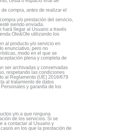
ito, cesta o espacio final de
 de compra, antes de realizar el
compra y/o prestación del servicio,
 esté siendo enviada.
hará llegar al Usuario a través
Tienda Ole&Ole utilizando los
n al producto y/o servicio en
do enunciativo, pero no
rísticas, modo en el que se
a aceptación plena y completa de
an ser archivadas y conservadas
aso, respetando las condiciones
endo al Reglamento (UE) 2016/679
ta al tratamiento de datos
 Personales y garantía de los
ductos y/o a que ninguna
ción de los servicios. Si se
 a contactar al Usuario y
casos en los que la prestación de