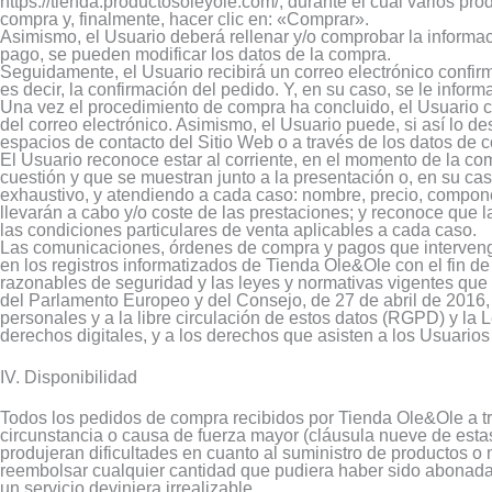
https://tienda.productosoleyole.com/, durante el cual varios pro
compra y, finalmente, hacer clic en: «Comprar».
Asimismo, el Usuario deberá rellenar y/o comprobar la informac
pago, se pueden modificar los datos de la compra.
Seguidamente, el Usuario recibirá un correo electrónico confir
es decir, la confirmación del pedido. Y, en su caso, se le info
Una vez el procedimiento de compra ha concluido, el Usuario co
del correo electrónico. Asimismo, el Usuario puede, si así lo d
espacios de contacto del Sitio Web o a través de los datos de co
El Usuario reconoce estar al corriente, en el momento de la com
cuestión y que se muestran junto a la presentación o, en su ca
exhaustivo, y atendiendo a cada caso: nombre, precio, component
llevarán a cabo y/o coste de las prestaciones; y reconoce que 
las condiciones particulares de venta aplicables a cada caso.
Las comunicaciones, órdenes de compra y pagos que intervenga
en los registros informatizados de Tienda Ole&Ole con el fin d
razonables de seguridad y las leyes y normativas vigentes que
del Parlamento Europeo y del Consejo, de 27 de abril de 2016, r
personales y a la libre circulación de estos datos (RGPD) y la
derechos digitales, y a los derechos que asisten a los Usuarios
IV. Disponibilidad
Todos los pedidos de compra recibidos por Tienda Ole&Ole a tra
circunstancia o causa de fuerza mayor (cláusula nueve de estas 
produjeran dificultades en cuanto al suministro de productos 
reembolsar cualquier cantidad que pudiera haber sido abonada 
un servicio deviniera irrealizable.