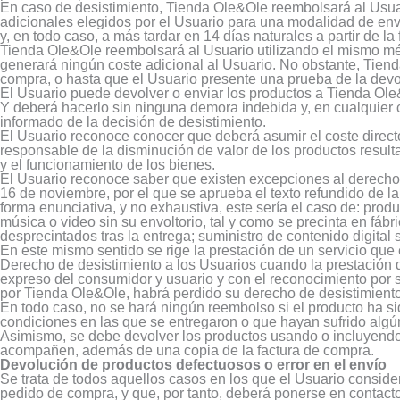
En caso de desistimiento, Tienda Ole&Ole reembolsará al Usuari
adicionales elegidos por el Usuario para una modalidad de env
y, en todo caso, a más tardar en 14 días naturales a partir de l
Tienda Ole&Ole reembolsará al Usuario utilizando el mismo mét
generará ningún coste adicional al Usuario. No obstante, Tiend
compra, o hasta que el Usuario presente una prueba de la dev
El Usuario puede devolver o enviar los productos a Tienda Ole
Y deberá hacerlo sin ninguna demora indebida y, en cualquier c
informado de la decisión de desistimiento.
El Usuario reconoce conocer que deberá asumir el coste directo
responsable de la disminución de valor de los productos resulta
y el funcionamiento de los bienes.
El Usuario reconoce saber que existen excepciones al derecho d
16 de noviembre, por el que se aprueba el texto refundido de 
forma enunciativa, y no exhaustiva, este sería el caso de: pr
música o video sin su envoltorio, tal y como se precinta en fáb
desprecintados tras la entrega; suministro de contenido digital s
En este mismo sentido se rige la prestación de un servicio que 
Derecho de desistimiento a los Usuarios cuando la prestación
expreso del consumidor y usuario y con el reconocimiento por 
por Tienda Ole&Ole, habrá perdido su derecho de desistimiento
En todo caso, no se hará ningún reembolso si el producto ha s
condiciones en las que se entregaron o que hayan sufrido algún
Asimismo, se debe devolver los productos usando o incluyendo 
acompañen, además de una copia de la factura de compra.
Devolución de productos defectuosos o error en el envío
Se trata de todos aquellos casos en los que el Usuario consider
pedido de compra, y que, por tanto, deberá ponerse en contact