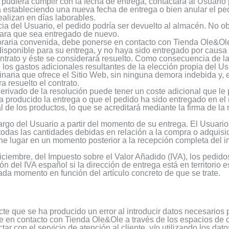
pudiera cumplir con la fecha de entrega, contactará al Usuario 
a estableciendo una nueva fecha de entrega o bien anular el ped
ealizan en días laborables.
ia del Usuario, el pedido podría ser devuelto al almacén. No obs
para que sea entregado de nuevo.
 horaria convenida, debe ponerse en contacto con Tienda Ole&Ole
isponible para su entrega, y no haya sido entregado por causa
trato y éste se considerará resuelto. Como consecuencia de la 
 los gastos adicionales resultantes de la elección propia del 
naria que ofrece el Sitio Web, sin ninguna demora indebida y, e
 resuelto el contrato.
erivado de la resolución puede tener un coste adicional que le 
a producido la entrega o que el pedido ha sido entregado en el
l de los productos, lo que se acreditará mediante la firma de la
argo del Usuario a partir del momento de su entrega. El Usuario
das las cantidades debidas en relación a la compra o adquisici
iene lugar en un momento posterior a la recepción completa del 
ciembre, del Impuesto sobre el Valor Añadido (IVA), los pedido
ión del IVA español si la dirección de entrega está en territorio
cada momento en función del artículo concreto de que se trate.
 que se ha producido un error al introducir datos necesarios p
 en contacto con Tienda Ole&Ole a través de los espacios de co
ar con el servicio de atención al cliente, y/o utilizando los dato