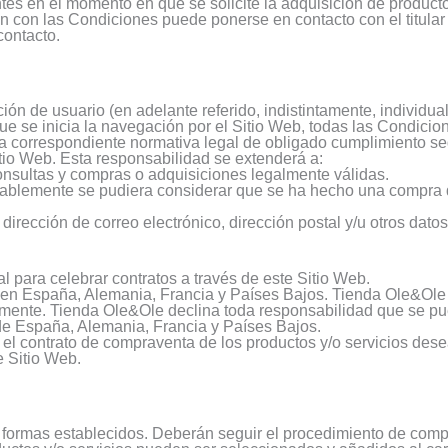
s en el momento en que se solicite la adquisición de productos
n con las Condiciones puede ponerse en contacto con el titular 
contacto.
ción de usuario (en adelante referido, indistintamente, individ
e se inicia la navegación por el Sitio Web, todas las Condicio
e la correspondiente normativa legal de obligado cumplimiento s
tio Web. Esta responsabilidad se extenderá a:
onsultas y compras o adquisiciones legalmente válidas.
onablemente se pudiera considerar que se ha hecho una compra d
, dirección de correo electrónico, dirección postal y/u otros dat
l para celebrar contratos a través de este Sitio Web.
es en España, Alemania, Francia y Países Bajos. Tienda Ole&Ole
almente. Tienda Ole&Ole declina toda responsabilidad que se pu
de España, Alemania, Francia y Países Bajos.
 el contrato de compraventa de los productos y/o servicios des
e Sitio Web.
formas establecidos. Deberán seguir el procedimiento de compr