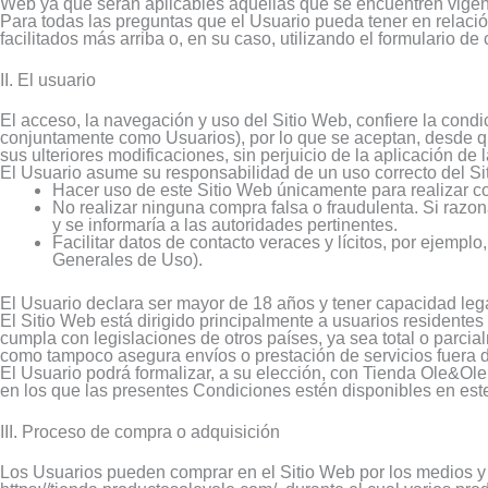
Web ya que serán aplicables aquellas que se encuentren vigente
Para todas las preguntas que el Usuario pueda tener en relació
facilitados más arriba o, en su caso, utilizando el formulario de 
II. El usuario
El acceso, la navegación y uso del Sitio Web, confiere la condi
conjuntamente como Usuarios), por lo que se aceptan, desde qu
sus ulteriores modificaciones, sin perjuicio de la aplicación d
El Usuario asume su responsabilidad de un uso correcto del Si
Hacer uso de este Sitio Web únicamente para realizar c
No realizar ninguna compra falsa o fraudulenta. Si raz
y se informaría a las autoridades pertinentes.
Facilitar datos de contacto veraces y lícitos, por ejemplo
Generales de Uso).
El Usuario declara ser mayor de 18 años y tener capacidad lega
El Sitio Web está dirigido principalmente a usuarios resident
cumpla con legislaciones de otros países, ya sea total o parci
como tampoco asegura envíos o prestación de servicios fuera 
El Usuario podrá formalizar, a su elección, con Tienda Ole&Ole
en los que las presentes Condiciones estén disponibles en est
III. Proceso de compra o adquisición
Los Usuarios pueden comprar en el Sitio Web por los medios y 