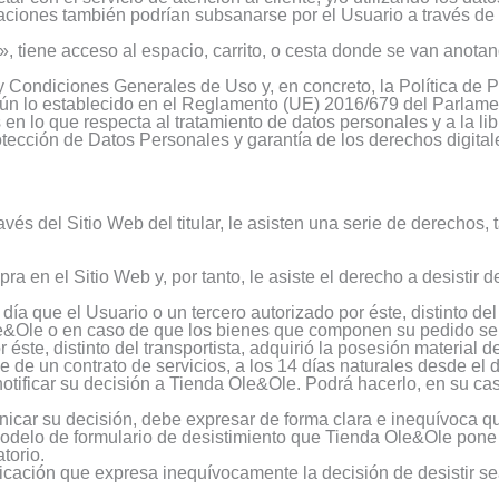
maciones también podrían subsanarse por el Usuario a través d
», tiene acceso al espacio, carrito, o cesta donde se van anota
l y Condiciones Generales de Uso y, en concreto, la Política de
egún lo establecido en el Reglamento (UE) 2016/679 del Parlam
s en lo que respecta al tratamiento de datos personales y a la li
tección de Datos Personales y garantía de los derechos digital
avés del Sitio Web del titular, le asisten una serie de derechos
ra en el Sitio Web y, por tanto, le asiste el derecho a desistir
día que el Usuario o un tercero autorizado por éste, distinto del
Ole&Ole o en caso de que los bienes que componen su pedido se
 éste, distinto del transportista, adquirió la posesión material 
e un contrato de servicios, a los 14 días naturales desde el dí
otificar su decisión a Tienda Ole&Ole. Podrá hacerlo, en su cas
car su decisión, debe expresar de forma clara e inequívoca que
 modelo de formulario de desistimiento que Tienda Ole&Ole pone
torio.
nicación que expresa inequívocamente la decisión de desistir s