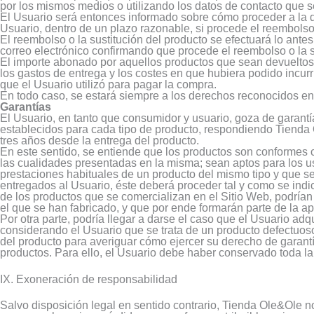
por los mismos medios o utilizando los datos de contacto que se
El Usuario será entonces informado sobre cómo proceder a la d
Usuario, dentro de un plazo razonable, si procede el reembolso 
El reembolso o la sustitución del producto se efectuará lo antes
correo electrónico confirmando que procede el reembolso o la su
El importe abonado por aquellos productos que sean devueltos
los gastos de entrega y los costes en que hubiera podido incurr
que el Usuario utilizó para pagar la compra.
En todo caso, se estará siempre a los derechos reconocidos en
Garantías
El Usuario, en tanto que consumidor y usuario, goza de garantí
establecidos para cada tipo de producto, respondiendo Tienda O
tres años desde la entrega del producto.
En este sentido, se entiende que los productos son conformes c
las cualidades presentadas en la misma; sean aptos para los us
prestaciones habituales de un producto del mismo tipo y que 
entregados al Usuario, éste deberá proceder tal y como se indi
de los productos que se comercializan en el Sitio Web, podrían
el que se han fabricado, y que por ende formarán parte de la ap
Por otra parte, podría llegar a darse el caso que el Usuario ad
considerando el Usuario que se trata de un producto defectuoso
del producto para averiguar cómo ejercer su derecho de garantí
productos. Para ello, el Usuario debe haber conservado toda la 
IX. Exoneración de responsabilidad
Salvo disposición legal en sentido contrario, Tienda Ole&Ole n