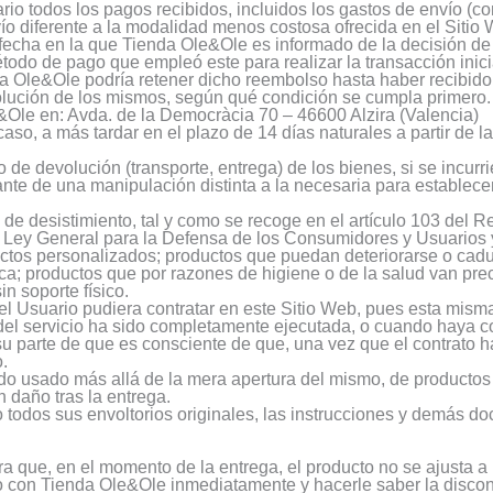
o todos los pagos recibidos, incluidos los gastos de envío (co
ío diferente a la modalidad menos costosa ofrecida en el Siti
a fecha en la que Tienda Ole&Ole es informado de la decisión de 
odo de pago que empleó este para realizar la transacción inic
a Ole&Ole podría retener dicho reembolso hasta haber recibido l
olución de los mismos, según qué condición se cumpla primero.
&Ole en: Avda. de la Democràcia 70 – 46600 Alzira (Valencia)
aso, a más tardar en el plazo de 14 días naturales a partir de 
 de devolución (transporte, entrega) de los bienes, si se incur
nte de una manipulación distinta a la necesaria para establecer 
e desistimiento, tal y como se recoge en el artículo 103 del Re
la Ley General para la Defensa de los Consumidores y Usuarios
oductos personalizados; productos que puedan deteriorarse o c
rica; productos que por razones de higiene o de la salud van pre
in soporte físico.
el Usuario pudiera contratar en este Sitio Web, pues esta misma
 del servicio ha sido completamente ejecutada, o cuando haya 
su parte de que es consciente de que, una vez que el contrato
.
ido usado más allá de la mera apertura del mismo, de producto
 daño tras la entrega.
todos sus envoltorios originales, las instrucciones y demás d
a que, en el momento de la entrega, el producto no se ajusta a l
o con Tienda Ole&Ole inmediatamente y hacerle saber la disconf