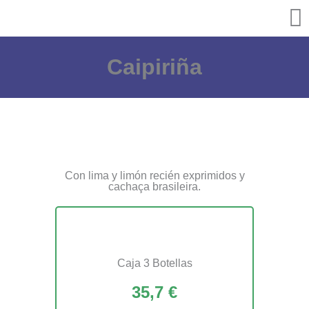
Ir
al
contenido
Caipiriña
Con lima y limón recién exprimidos y
cachaça brasileira.
Caja 3 Botellas
35,7 €