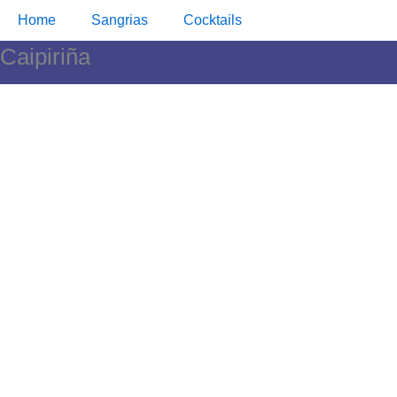
Skip
to
Home
Sangrias
Cocktails
content
Caipiriña