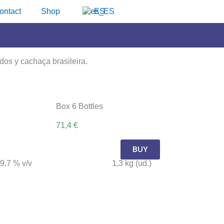
ontact
Shop
ES
dos y cachaça brasileira.
Box 6 Bottles
71,4 €
BUY
9,7 % v/v
1,3 kg (ud.)